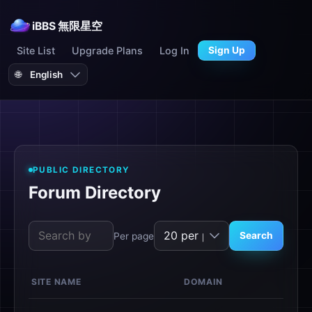
iBBS 無限星空
Site List
Upgrade Plans
Log In
Sign Up
🌐
PUBLIC DIRECTORY
Forum Directory
Search
Per page
SITE NAME
DOMAIN
M