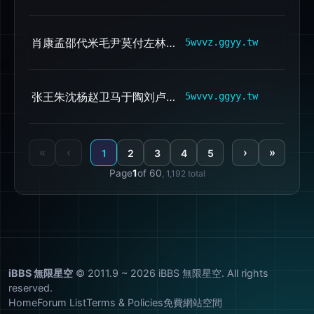
肖康孟邵代米毛尹莫付左林纪崔梁杜贾向田冯钟周高石窦熊夏柴侯
d
5wvvz.ggyy.tw
张王朱沈杨赵卫马于陶刘卢曹孙徐饶何吕谢孔姚桑束牟皮彭任赖丁郭
d
5wvvv.ggyy.tw
«
‹
›
»
1
2
3
4
5
Page
1
of 60
, 1,192 total
iBBS 無限星空
© 2011.9 ~ 2026 iBBS 無限星空. All rights
reserved.
Home
Forum List
Terms & Policies
免費網站空間