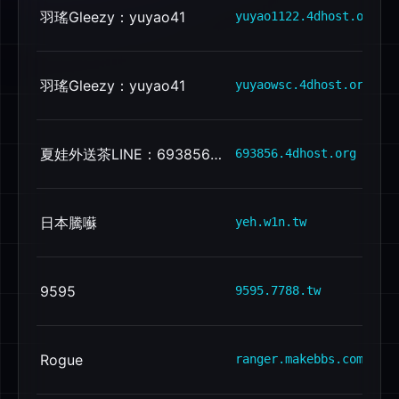
羽瑤Gleezy：yuyao41
yuyao1122.4dhost.org
羽瑤Gleezy：yuyao41
yuyaowsc.4dhost.org
夏娃外送茶LINE：693856台湾出差旅游叫小姐
693856.4dhost.org
日本騰囌
yeh.w1n.tw
9595
9595.7788.tw
Rogue
ranger.makebbs.com